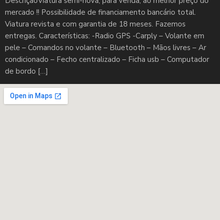
DescriçãoViatura semi-nova, para venda, ao melhor preço do
mercado !! Possibilidade de financiamento bancário total.
Viatura revista e com garantia de 18 meses. Fazemos
entregas. Características: -Radio GPS -Carply – Volante em
pele – Comandos no volante – Bluetooth – Mãos livres – Ar
condicionado – Fecho centralizado – Ficha usb – Computador
de bordo […]