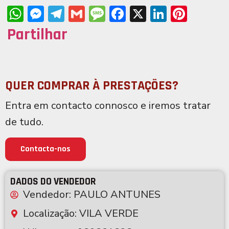
WhatsApp
Messenger
Telegram
Gmail
Message
Facebook
X
LinkedIn
Pinter
Partilhar
QUER COMPRAR À PRESTAÇÕES?
Entra em contacto connosco e iremos tratar
de tudo.
Contacta-nos
DADOS DO VENDEDOR
Vendedor: PAULO ANTUNES
Localização: VILA VERDE