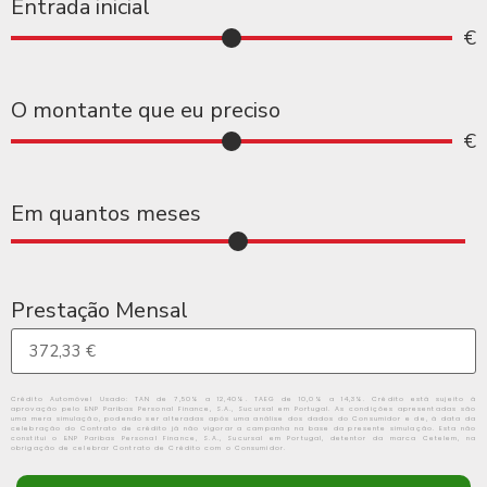
Entrada inicial
€
O montante que eu preciso
€
Em quantos meses
Prestação Mensal
Crédito Automóvel Usado: TAN de 7,50% a 12,40%. TAEG de 10,0% a 14,3%. Crédito está sujeito à
aprovação pelo BNP Paribas Personal Finance, S.A., Sucursal em Portugal. As condições apresentadas são
uma mera simulação, podendo ser alteradas após uma análise dos dados do Consumidor e de, à data da
celebração do Contrato de crédito já não vigorar a campanha na base da presente simulação. Esta não
constitui o BNP Paribas Personal Finance, S.A., Sucursal em Portugal, detentor da marca Cetelem, na
obrigação de celebrar Contrato de Crédito com o Consumidor.