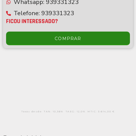
Whatsapp: 939331323
Telefone: 939331323
FICOU INTERESSADO?
COMPRAR
Taxas desde: TAN:
10,36%
TAEG:
12,0%
MTIC:
3.614,00
€