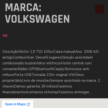
MARCA:
VOLKSWAGEN
VW
DescriçãoMotor 1.9 TDI 105cvCaixa manualAno: 2006 IUC
antigoCombustível: Diesel5 lugaresDireção assistidaAr
condicionado buzinaVidros elétricosFecho central com
comandoRádio/ GPSBluetoothCarply,Retrovisor anti
refluxoPorta USBTomada 220v original VWÚnico
proprietárioLivro de revisõesSempre assistindo na marca .2
chavesDamos garantia 18 mêsesFazemos
financiamentoAceitamos retomasFazemos entregas ,