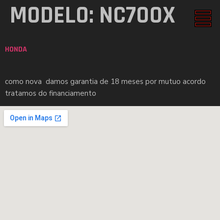
MODELO:
NC700X
HONDA
como nova damos garantia de 18 meses por mutuo acordo
tratamos do financiamento